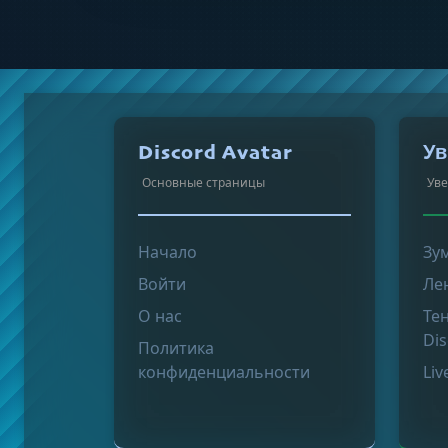
Discord Avatar
Ув
Основные страницы
Уве
Начало
Зу
Войти
Ле
О нас
Те
Di
Политика
конфиденциальности
Li