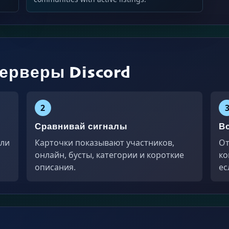
серверы Discord
2
Сравнивай сигналы
В
или
Карточки показывают участников,
От
онлайн, бусты, категории и короткие
ко
описания.
ес