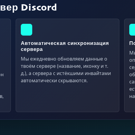
вер Discord
Автоматическая синхронизация
П
сервера
Мы
Мы ежедневно обновляем данные о
оп
твоём сервере (название, иконку и т.
се
д.), а сервера с истёкшими инвайтами
он
об
автоматически скрываются.
са
ес
в,
на