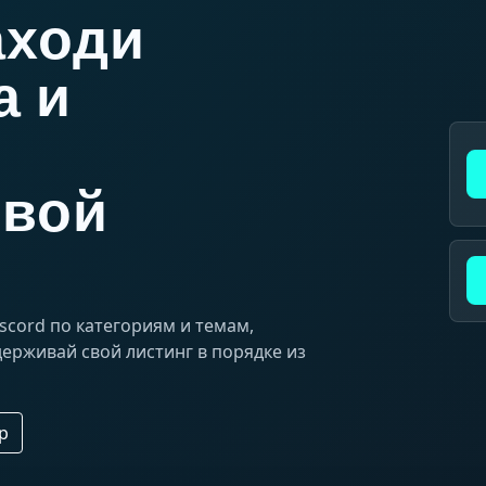
аходи
а и
свой
cord по категориям и темам,
ерживай свой листинг в порядке из
р