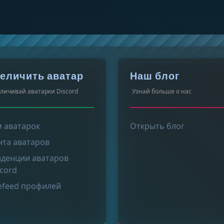
еличить аватар
Наш блог
личивай аватарки Discord
Узнай больше о нас
м аватарок
Открыть блог
нта аватаров
нденции аватаров
scord
vefeed профилей