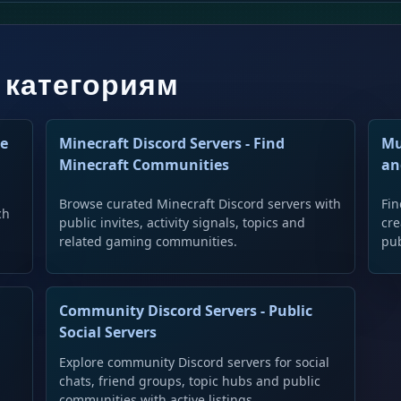
 категориям
me
Minecraft Discord Servers - Find
Mu
Minecraft Communities
an
Browse curated Minecraft Discord servers with
Fin
ch
public invites, activity signals, topics and
cre
related gaming communities.
pub
Community Discord Servers - Public
Social Servers
Explore community Discord servers for social
,
chats, friend groups, topic hubs and public
communities with active listings.